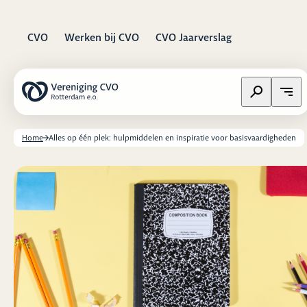
CVO
Werken bij CVO
CVO Jaarverslag
Zoeken op w
Open
Home
Alles op één plek: hulpmiddelen en inspiratie voor basisvaardigheden