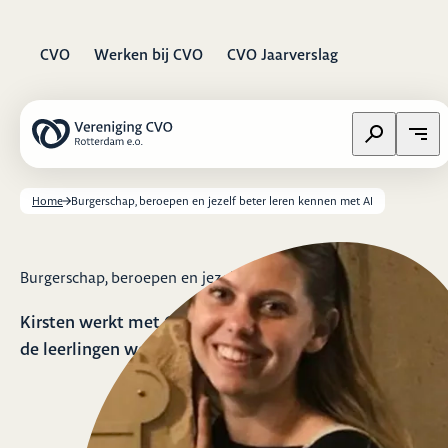
CVO
Werken bij CVO
CVO Jaarverslag
Zoeken op w
Open
Home
Burgerschap, beroepen en jezelf beter leren kennen met AI
Burgerschap, beroepen en jezelf beter leren kennen met AI
Kirsten werkt met ChatGPT in de klas om het denken v
de leerlingen weer aan te zetten.