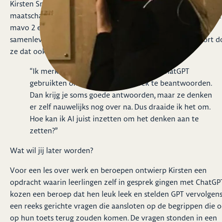
Kirsten Snoek is docent geschiedenis, maatschappijleer en
maatschappijkunde op Portus Juliana. In haar lessen op havo 1
mavo 2 en 3 onderzoekt ze samen met leerlingen hoe
samenleving, werk en burgerschap samenhangen. Sinds kort d
ze dat ook met behulp van AI.
“Ik merkte dat leerlingen steeds vaker ChatGPT
gebruikten om vragen uit het boek te beantwoorden.
Dan krijg je soms goede antwoorden, maar ze denken
er zelf nauwelijks nog over na. Dus draaide ik het om.
Hoe kan ik AI juist inzetten om het denken aan te
zetten?”
Wat wil jij later worden?
Voor een les over werk en beroepen ontwierp Kirsten een
opdracht waarin leerlingen zelf in gesprek gingen met ChatGPT
kozen een beroep dat hen leuk leek en stelden GPT vervolgen
een reeks gerichte vragen die aansloten op de begrippen die 
op hun toets terug zouden komen. De vragen stonden in een