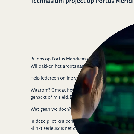
Technasium project op Portus Merid
Bij ons op Portus Meridiem draaien we geen stand
Wij pakken het groots aan. Samen met de politie,
Help iedereen online veilig te blijven.
Waarom? Omdat het nodig is. Steeds meer mensen
gehackt of misleid. En wij – onze leerlingen – gaan
Wat gaan we doen?
In deze pilot kruipen onze eersteklassers in de hui
Klinkt serieus? Is het ook. Maar wel op een manier d