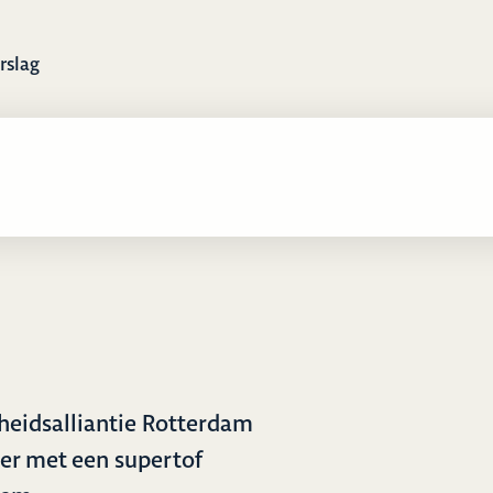
rslag
gheidsalliantie Rotterdam
r met een supertof