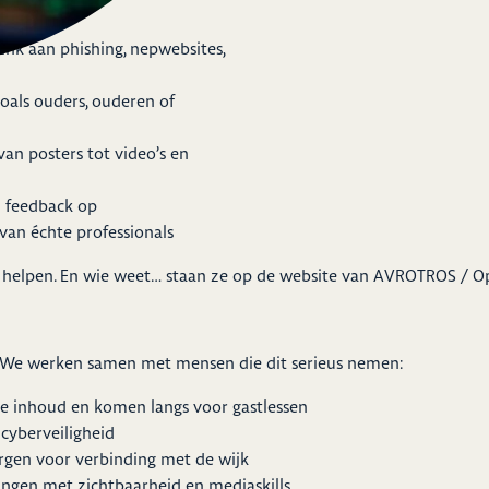
enk aan phishing, nepwebsites,
zoals ouders, ouderen of
n posters tot video’s en
n feedback op
an échte professionals
 helpen. En wie weet… staan ze op de website van AVROTROS / Op
nt. We werken samen met mensen die dit serieus nemen:
n de inhoud en komen langs voor gastlessen
cyberveiligheid
orgen voor verbinding met de wijk
ingen met zichtbaarheid en mediaskills