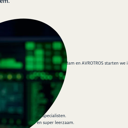
iem.
aard schoolprojecten.
 ESET, de Veiligheidsalliantie Rotterdam en AVROTROS starten we
 worden online opgelicht,
 daar iets aan doen.
d van cyberveiligheidsspecialisten.
ie leuk is, creatief en super leerzaam.