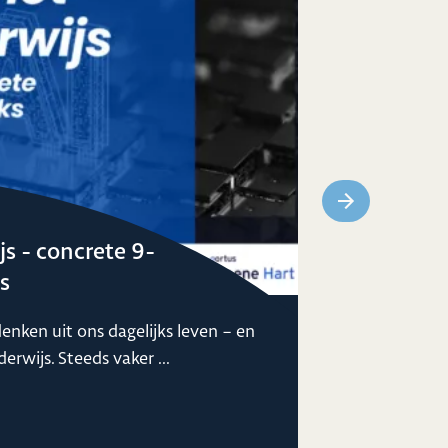
js - concrete 9-
Melanchth
s
Burgersch
het onder
denken uit ons dagelijks leven – en
erwijs. Steeds vaker ...
Bij Melanchth
vak, maar een