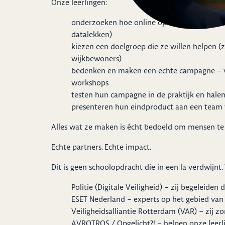
Onze leerlingen:
onderzoeken hoe online oplichting werkt (d
datalekken)
kiezen een doelgroep die ze willen helpen (
wijkbewoners)
bedenken en maken een echte campagne – va
workshops
testen hun campagne in de praktijk en hale
presenteren hun eindproduct aan een team v
Alles wat ze maken is écht bedoeld om mensen te
Echte partners. Echte impact.
Dit is geen schoolopdracht die in een la verdwij
Politie (Digitale Veiligheid) – zij begeleide
ESET Nederland
– experts op het gebied van 
Veiligheidsalliantie Rotterdam (VAR)
– zij z
AVROTROS / Opgelicht?! – helpen onze leerl