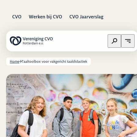
CVO
Werken bij CVO
CVO Jaarverslag
Zoeken op w
Open
Home
Taaltoolbox voor vakgericht taaldidactiek