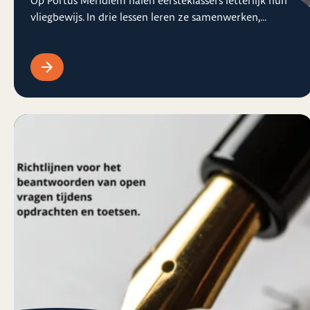
Op Portus Meridiem halen eersteklassers letterlijk hun
vliegbewijs. In drie lessen leren ze samenwerken,...