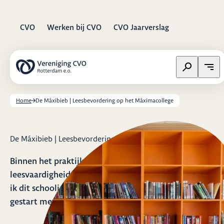
CVO
Werken bij CVO
CVO Jaarverslag
Zoeken op w
Open
Home
De Máxibieb | Leesbevordering op het Máximacollege
De Máxibieb | Leesbevordering op het Máximacollege
Binnen het praktijkonderwijs merken we dat de
leesvaardigheid van onze leerlingen afneemt. Daarom 
ik dit schooljaar, samen met mijn collega’s, opnieuw
gestart met het actief stimuleren van lezen.