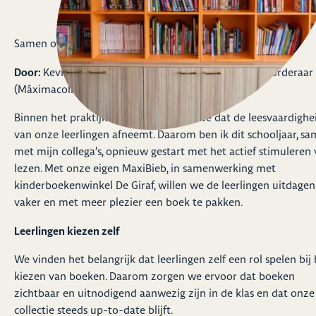
Samen op weg naar UNESCO
Door:
Kevin Huisman - Mentor Bovenbouw - Leesbevorderaar
(Máximacollege)
Binnen het praktijkonderwijs merken we dat de leesvaardighe
van onze leerlingen afneemt. Daarom ben ik dit schooljaar, s
met mijn collega’s, opnieuw gestart met het actief stimuleren
lezen. Met onze eigen MaxiBieb, in samenwerking met
kinderboekenwinkel De Giraf, willen we de leerlingen uitdage
vaker en met meer plezier een boek te pakken.
Leerlingen kiezen zelf
We vinden het belangrijk dat leerlingen zelf een rol spelen bij 
kiezen van boeken. Daarom zorgen we ervoor dat boeken
zichtbaar en uitnodigend aanwezig zijn in de klas en dat onze
collectie steeds up-to-date blijft.