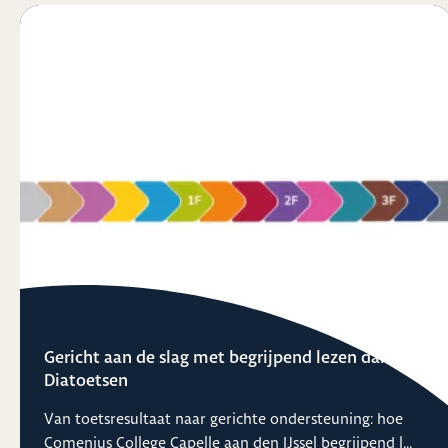
Gericht aan de slag met begrijpend lezen dankzij
Diatoetsen
Van toetsresultaat naar gerichte ondersteuning: hoe
Comenius College Capelle aan den IJssel begrijpend l...