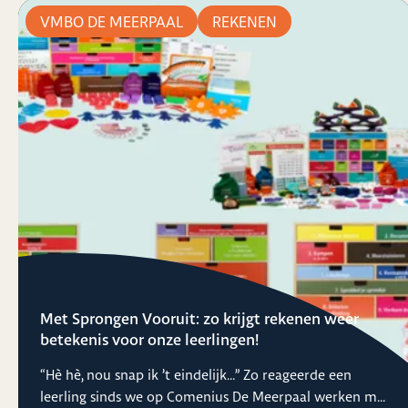
VMBO DE MEERPAAL
REKENEN
Met Sprongen Vooruit: zo krijgt rekenen weer
betekenis voor onze leerlingen!
“Hè hè, nou snap ik ’t eindelijk...” Zo reageerde een
leerling sinds we op Comenius De Meerpaal werken m...